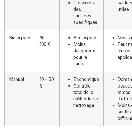
Convient à
santé s
des
utilisé
surfaces
spécifiques
Biologique
30 –
Écologique
Moins 
100 €
Moins
Peut n
dangereux
plusieu
pour la
applica
santé
Manuel
10 – 50
Économique
Deman
€
Contrôle
beauc
total de la
temps 
méthode de
d’effor
nettoyage
Moins 
sur les
difficil