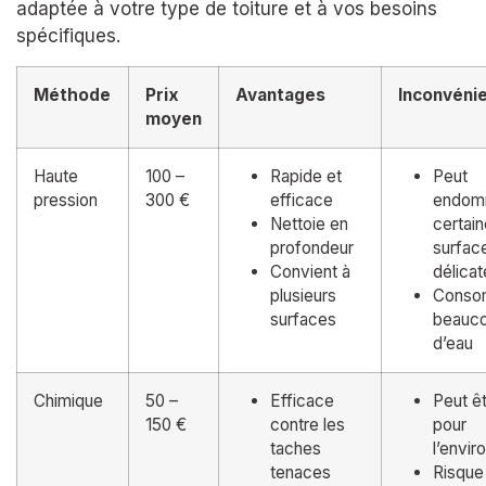
adaptée à votre type de toiture et à vos besoins
spécifiques.
Méthode
Prix
Avantages
Inconvéni
moyen
Haute
100 –
Rapide et
Peut
pression
300 €
efficace
endom
Nettoie en
certai
profondeur
surfac
Convient à
délicat
plusieurs
Cons
surfaces
beauc
d’eau
Chimique
50 –
Efficace
Peut êt
150 €
contre les
pour
taches
l’envi
tenaces
Risque 