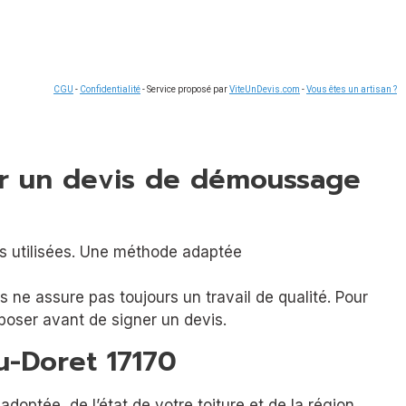
CGU
-
Confidentialité
- Service proposé par
ViteUnDevis.com
-
Vous êtes un artisan ?
ner un devis de démoussage
as ne assure pas toujours un travail de qualité. Pour
 poser avant de signer un devis.
u-Doret 17170
optée, de l’état de votre toiture et de la région.