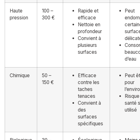
Haute
100 –
Rapide et
Peut
pression
300 €
efficace
endom
Nettoie en
certai
profondeur
surfac
Convient à
délicat
plusieurs
Cons
surfaces
beauc
d’eau
Chimique
50 –
Efficace
Peut êt
150 €
contre les
pour
taches
l’envi
tenaces
Risque 
Convient à
santé s
des
utilisé
surfaces
spécifiques