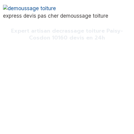
express devis pas cher demoussage toiture
Expert artisan decrassage toiture Paisy-
Cosdon 10160 devis en 24h