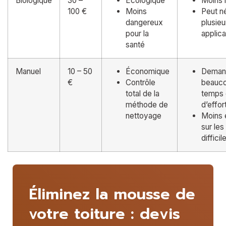
Biologique
30 –
Écologique
Moins 
100 €
Moins
Peut n
dangereux
plusieu
pour la
applica
santé
Manuel
10 – 50
Économique
Deman
€
Contrôle
beauc
total de la
temps 
méthode de
d’effor
nettoyage
Moins 
sur les
difficil
Éliminez la mousse de
votre toiture : devis