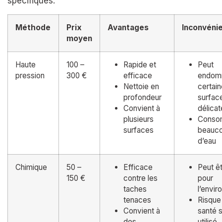
spécifiques.
Méthode
Prix
Avantages
Inconvéni
moyen
Haute
100 –
Rapide et
Peut
pression
300 €
efficace
endom
Nettoie en
certai
profondeur
surfac
Convient à
délicat
plusieurs
Cons
surfaces
beauc
d’eau
Chimique
50 –
Efficace
Peut êt
150 €
contre les
pour
taches
l’envi
tenaces
Risque 
Convient à
santé s
des
utilisé