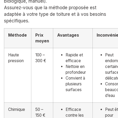
biologique, manuel).
Assurez-vous que la méthode proposée est
adaptée à votre type de toiture et à vos besoins
spécifiques.
Méthode
Prix
Avantages
Inconvéni
moyen
Haute
100 –
Rapide et
Peut
pression
300 €
efficace
endom
Nettoie en
certai
profondeur
surfac
Convient à
délicat
plusieurs
Cons
surfaces
beauc
d’eau
Chimique
50 –
Efficace
Peut êt
150 €
contre les
pour