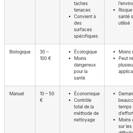
taches
l’envi
tenaces
Risque 
Convient à
santé s
des
utilisé
surfaces
spécifiques
Biologique
30 –
Écologique
Moins 
100 €
Moins
Peut n
dangereux
plusieu
pour la
applica
santé
Manuel
10 – 50
Économique
Deman
€
Contrôle
beauc
total de la
temps 
méthode de
d’effor
nettoyage
Moins 
sur les
difficil