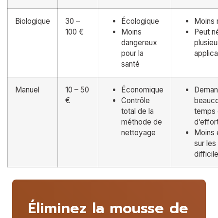
Biologique
30 –
Écologique
Moins 
100 €
Moins
Peut n
dangereux
plusieu
pour la
applica
santé
Manuel
10 – 50
Économique
Deman
€
Contrôle
beauc
total de la
temps 
méthode de
d’effor
nettoyage
Moins 
sur les
difficil
Éliminez la mousse de