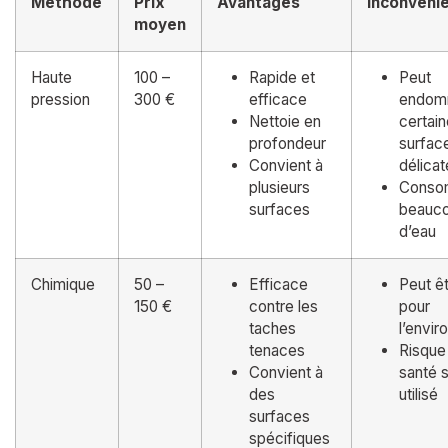
Méthode
Prix
Avantages
Inconvéni
moyen
Haute
100 –
Rapide et
Peut
pression
300 €
efficace
endom
Nettoie en
certai
profondeur
surfac
Convient à
délicat
plusieurs
Cons
surfaces
beauc
d’eau
Chimique
50 –
Efficace
Peut êt
150 €
contre les
pour
taches
l’envi
tenaces
Risque 
Convient à
santé s
des
utilisé
surfaces
spécifiques